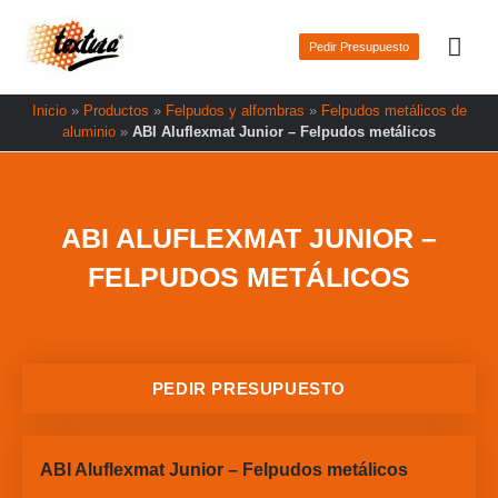
Ir
Men
al
Pedir Presupuesto
prin
contenido
Inicio
»
Productos
»
Felpudos y alfombras
»
Felpudos metálicos de
aluminio
»
ABI Aluflexmat Junior – Felpudos metálicos
ABI ALUFLEXMAT JUNIOR –
FELPUDOS METÁLICOS
PEDIR PRESUPUESTO
ABI Aluflexmat Junior – Felpudos metálicos