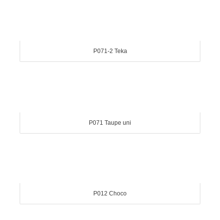
P071-2 Teka
P071 Taupe uni
P012 Choco