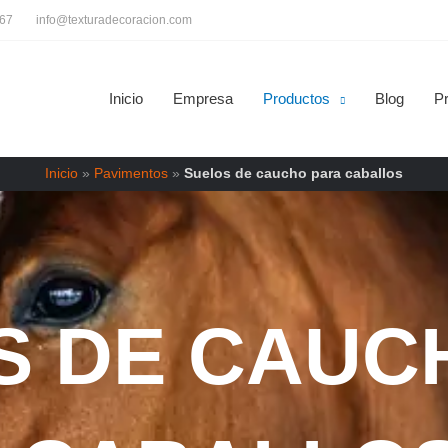
667
info@texturadecoracion.com
Inicio
Empresa
Productos
Blog
P
Inicio
»
Pavimentos
»
Suelos de caucho para caballos
S DE CAUC