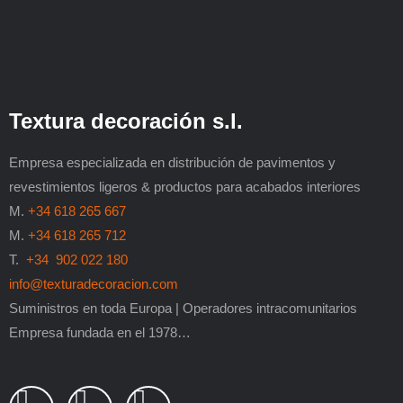
Textura decoración s.l.
Empresa especializada en distribución de pavimentos y
revestimientos ligeros & productos para acabados interiores
M.
+34 618 265 667
M.
+34 618 265 712
T.
+34 902 022 180
info@texturadecoracion.com
Suministros en toda Europa | Operadores intracomunitarios
Empresa fundada en el 1978…
L
P
F