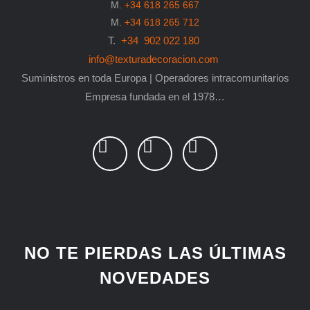
M.
+34 618 265 667
M.
+34 618 265 712
T.
+34 902 022 180
info@texturadecoracion.com
Suministros en toda Europa | Operadores intracomunitarios
Empresa fundada en el 1978…
L
P
F
i
i
a
n
n
c
k
t
e
e
e
b
d
r
o
i
e
o
NO TE PIERDAS LAS ÚLTIMAS
n
s
k
NOVEDADES
t