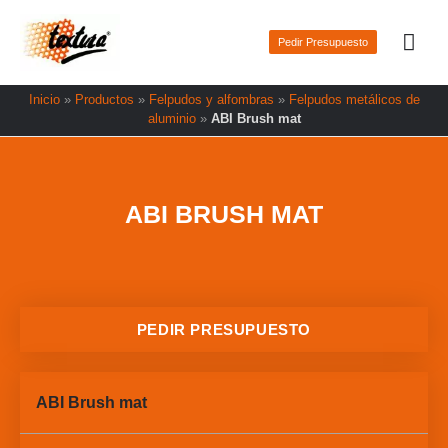
Ir
Men
al
Pedir Presupuesto
prin
contenido
Inicio
»
Productos
»
Felpudos y alfombras
»
Felpudos metálicos de
aluminio
»
ABI Brush mat
ABI BRUSH MAT
PEDIR PRESUPUESTO
ABI Brush mat