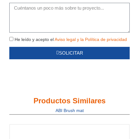
m²
Mensaje
Política
He leído y acepto el
Aviso legal y la Política de privacidad
de
SOLICITAR
Privacidad
Productos Similares
ABI Brush mat