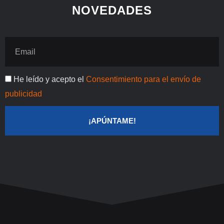
n
s
k
NOVEDADES
t
Email
Publicidad
He leído y acepto el
Consentimiento para el envío de
publicidad
¡APÚNTAME!