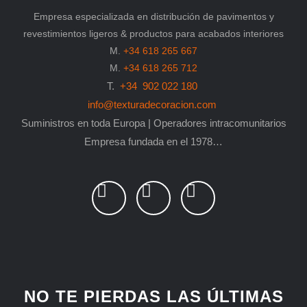
Empresa especializada en distribución de pavimentos y
revestimientos ligeros & productos para acabados interiores
M.
+34 618 265 667
M.
+34 618 265 712
T.
+34 902 022 180
info@texturadecoracion.com
Suministros en toda Europa | Operadores intracomunitarios
Empresa fundada en el 1978…
L
P
F
i
i
a
n
n
c
k
t
e
e
e
b
d
r
o
i
e
o
NO TE PIERDAS LAS ÚLTIMAS