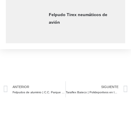
Felpudo Tirex neumáticos de
avión
Prev
ANTERIOR
SIGUIENTE
Felpudos de aluminio | C.C. Parque Principado | Asturias
Taraflex Bateco | Polideportivos en la Región de Murcia