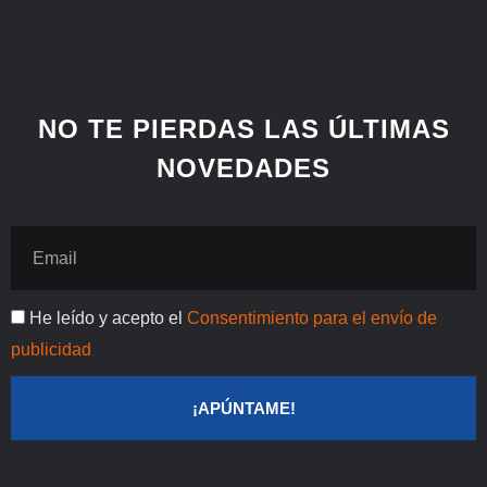
n
n
c
k
t
e
e
e
b
d
r
o
i
e
o
NO TE PIERDAS LAS ÚLTIMAS
n
s
k
NOVEDADES
t
Email
Publicidad
He leído y acepto el
Consentimiento para el envío de
publicidad
¡APÚNTAME!