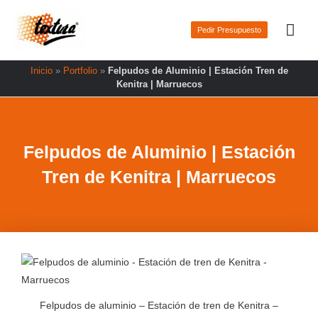
Ir
Men
al
Pedir Presupuesto
prin
contenido
Inicio
»
Portfolio
»
Felpudos de Aluminio | Estación Tren de
Kenitra | Marruecos
Felpudos de Aluminio | Estación
Tren de Kenitra | Marruecos
Felpudos de aluminio – Estación de tren de Kenitra –