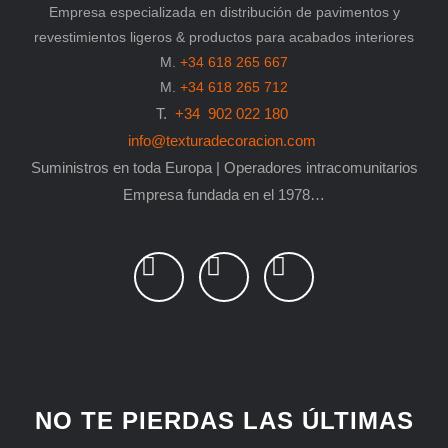
Empresa especializada en distribución de pavimentos y
revestimientos ligeros & productos para acabados interiores
M.
+34 618 265 667
M.
+34 618 265 712
T.
+34 902 022 180
info@texturadecoracion.com
Suministros en toda Europa | Operadores intracomunitarios
Empresa fundada en el 1978…
L
P
F
i
i
a
n
n
c
k
t
e
e
e
b
d
r
o
i
e
o
NO TE PIERDAS LAS ÚLTIMAS
n
s
k