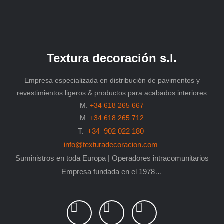
Textura decoración s.l.
Empresa especializada en distribución de pavimentos y
revestimientos ligeros & productos para acabados interiores
M.
+34 618 265 667
M.
+34 618 265 712
T.
+34 902 022 180
info@texturadecoracion.com
Suministros en toda Europa | Operadores intracomunitarios
Empresa fundada en el 1978…
L
P
F
i
i
a