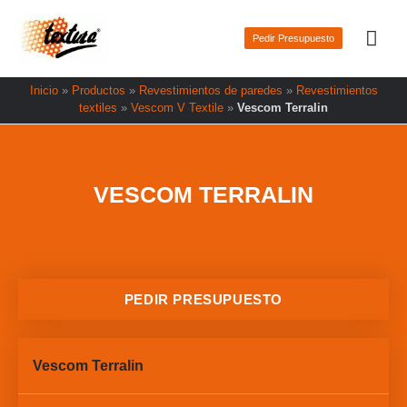
Ir
Men
al
Pedir Presupuesto
prin
contenido
Inicio
»
Productos
»
Revestimientos de paredes
»
Revestimientos
textiles
»
Vescom V Textile
»
Vescom Terralin
VESCOM TERRALIN
PEDIR PRESUPUESTO
Vescom Terralin