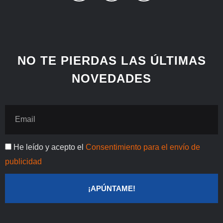
n
n
c
k
t
e
e
e
b
d
r
o
i
e
o
NO TE PIERDAS LAS ÚLTIMAS
n
s
k
NOVEDADES
t
Email
Publicidad
He leído y acepto el
Consentimiento para el envío de
publicidad
¡APÚNTAME!