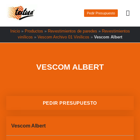
Ir
Men
al
Pedir Presupuesto
prin
contenido
Inicio
»
Productos
»
Revestimientos de paredes
»
Revestimientos
vinílicos
»
Vescom Archivo 01 Vinílicos
»
Vescom Albert
VESCOM ALBERT
PEDIR PRESUPUESTO
Vescom Albert