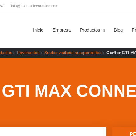
667
info@texturadecoracion.com
Inicio
Empresa
Productos
Blog
P
ductos
»
Pavimentos
»
Suelos vinilicos autoportantes
»
Gerflor GTI M
GTI MAX CONN
P