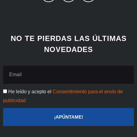
n
n
c
k
t
e
e
e
b
d
r
o
i
e
o
NO TE PIERDAS LAS ÚLTIMAS
n
s
k
NOVEDADES
t
Email
Publicidad
He leído y acepto el
Consentimiento para el envío de
publicidad
¡APÚNTAME!