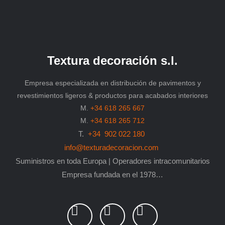
Textura decoración s.l.
Empresa especializada en distribución de pavimentos y
revestimientos ligeros & productos para acabados interiores
M.
+34 618 265 667
M.
+34 618 265 712
T.
+34 902 022 180
info@texturadecoracion.com
Suministros en toda Europa | Operadores intracomunitarios
Empresa fundada en el 1978…
L
P
F
i
i
a