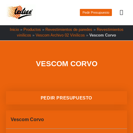
Ir
Men
al
Pedir Presupuesto
prin
contenido
Inicio
»
Productos
»
Revestimientos de paredes
»
Revestimientos
vinílicos
»
Vescom Archivo 02 Vinílicos
»
Vescom Corvo
VESCOM CORVO
PEDIR PRESUPUESTO
Vescom Corvo