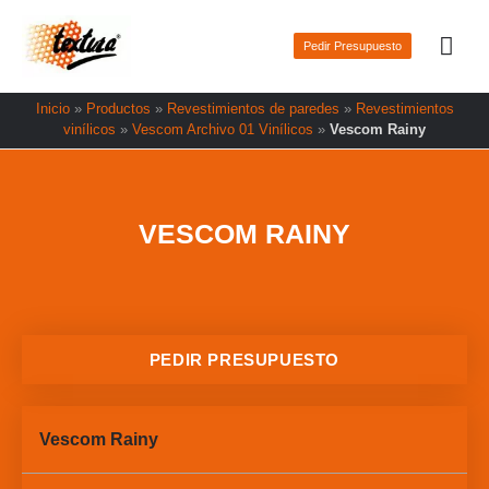
Ir
Men
al
Pedir Presupuesto
prin
contenido
Inicio
»
Productos
»
Revestimientos de paredes
»
Revestimientos
vinílicos
»
Vescom Archivo 01 Vinílicos
»
Vescom Rainy
VESCOM RAINY
PEDIR PRESUPUESTO
Vescom Rainy