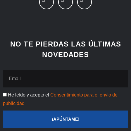
i
i
a
n
n
c
k
t
e
e
e
b
d
r
o
i
e
o
NO TE PIERDAS LAS ÚLTIMAS
n
s
k
NOVEDADES
t
Email
Publicidad
He leído y acepto el
Consentimiento para el envío de
publicidad
¡APÚNTAME!