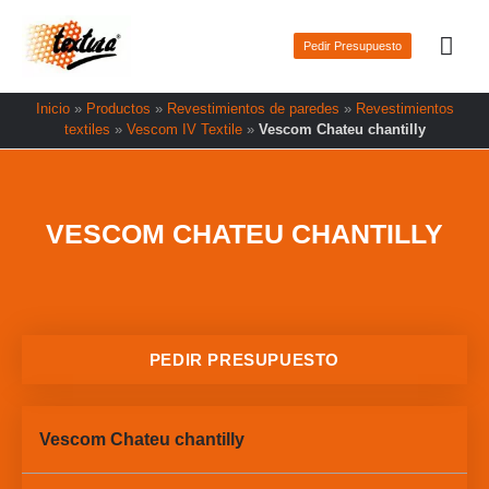
Ir
Men
al
Pedir Presupuesto
prin
contenido
Inicio
»
Productos
»
Revestimientos de paredes
»
Revestimientos
textiles
»
Vescom IV Textile
»
Vescom Chateu chantilly
VESCOM CHATEU CHANTILLY
PEDIR PRESUPUESTO
Vescom Chateu chantilly