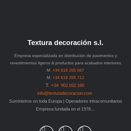
Textura decoración s.l.
Empresa especializada en distribución de pavimentos y
revestimientos ligeros & productos para acabados interiores
M.
+34 618 265 667
M.
+34 618 265 712
T.
+34 902 022 180
info@texturadecoracion.com
Suministros en toda Europa | Operadores intracomunitarios
Empresa fundada en el 1978…
L
P
F