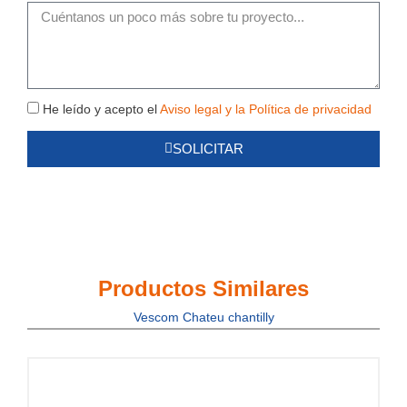
m²
Mensaje
Política
He leído y acepto el
Aviso legal y la Política de privacidad
de
SOLICITAR
Privacidad
Productos Similares
Vescom Chateu chantilly