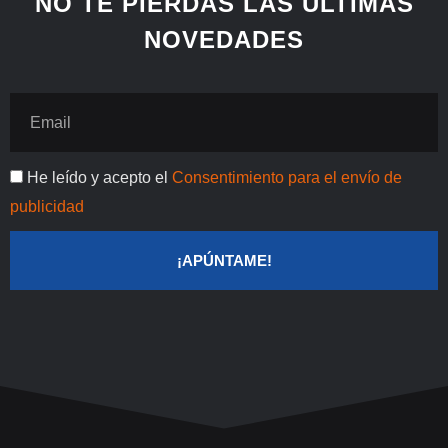
NO TE PIERDAS LAS ÚLTIMAS
n
s
k
NOVEDADES
t
Email
Publicidad
He leído y acepto el
Consentimiento para el envío de
publicidad
¡APÚNTAME!