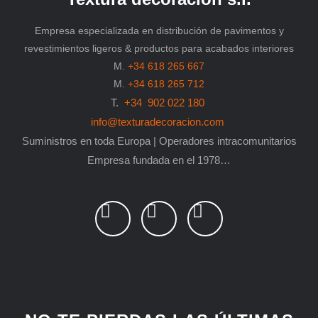
Empresa especializada en distribución de pavimentos y
revestimientos ligeros & productos para acabados interiores
M.
+34 618 265 667
M.
+34 618 265 712
T.
+34 902 022 180
info@texturadecoracion.com
Suministros en toda Europa | Operadores intracomunitarios
Empresa fundada en el 1978…
L
P
F
i
i
a
n
n
c
k
t
e
e
e
b
d
r
o
i
e
o