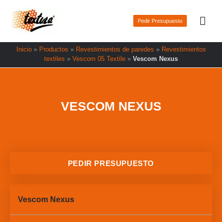
Ir
Men
al
Pedir Presupuesto
prin
contenido
Inicio
»
Productos
»
Revestimientos de paredes
»
Revestimientos
textiles
»
Vescom 05 Textile
»
Vescom Nexus
VESCOM NEXUS
PEDIR PRESUPUESTO
Vescom Nexus