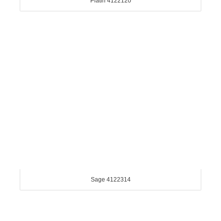
Platin 4122120
Sage 4122314