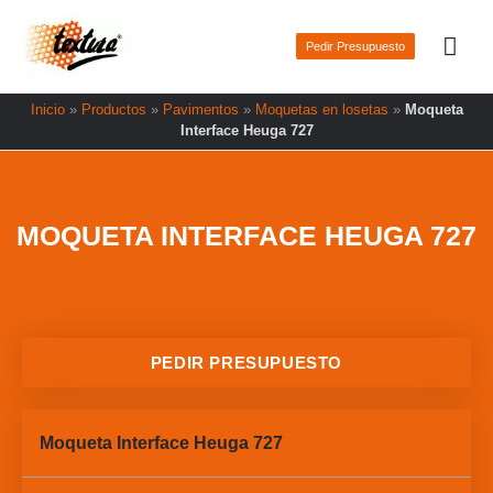
Ir
Men
al
Pedir Presupuesto
prin
contenido
Inicio
»
Productos
»
Pavimentos
»
Moquetas en losetas
»
Moqueta
Interface Heuga 727
MOQUETA INTERFACE HEUGA 727
PEDIR PRESUPUESTO
Moqueta Interface Heuga 727